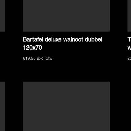
Bartafel deluxe walnoot dubbel
T
120x70
w
€19,95 excl btw
€